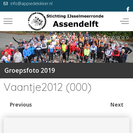
info@appiedekikker.nl
Mobile Menu Toggle
Off-
Groepsfoto 2019
Vaantje2012 (000)
Previous
Next